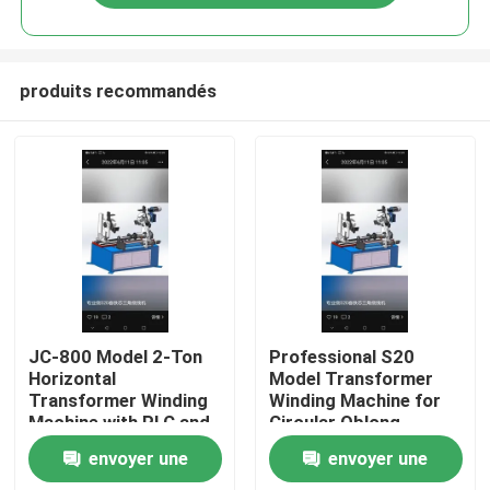
produits recommandés
Aperçu
JC-800 Model 2-Ton
Professional S20
Horizontal
Model Transformer
Transformer Winding
Winding Machine for
Produits
Machine with PLC and
Circular Oblong
Servo Motor System
Elliptical Rectangular
envoyer une
envoyer une
and Double Head
Coils with Iron Core
A propos de nous
Electric Magnetic