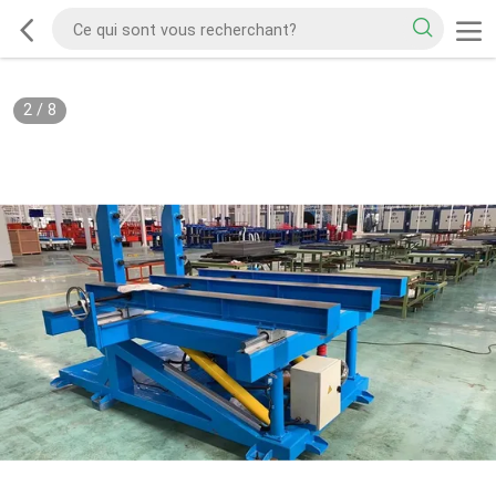
2
/
8