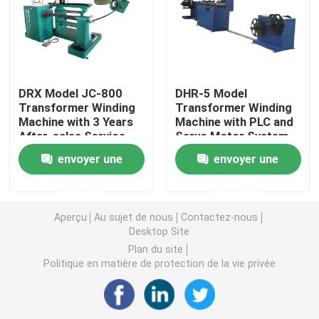
four à séchage à transformateur
Machine de coulée à la résine sous vide
DRX Model JC-800
DHR-5 Model
Transformer Winding
Transformer Winding
Machine with 3 Years
Machine with PLC and
Dispositif d'injection de mélange sous vide
After-sales Service
Servo Motor System
and Outer Diameter <
for 50KVA-630KVA
envoyer une
envoyer une
600mm
Amorphous Triangular
fourneau de recuit sous vide
Core
demande
demande
Coulée sous vide
Aperçu
Au sujet de nous
Contactez-nous
Desktop Site
Plan du site
Le noyau de la plaie du transformateur
Politique en matière de protection de la vie privée
Le CRGO et le CRNGO