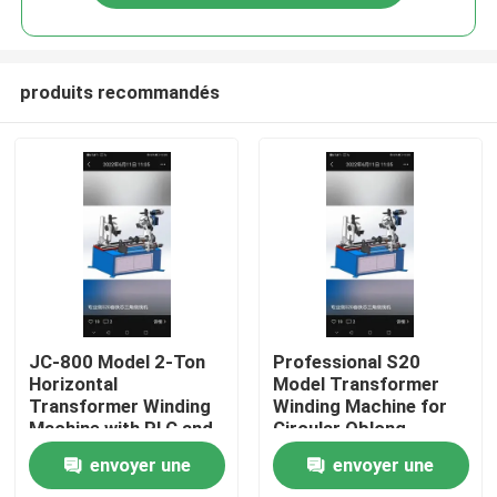
produits recommandés
Aperçu
JC-800 Model 2-Ton
Professional S20
Horizontal
Model Transformer
Transformer Winding
Winding Machine for
Produits
Machine with PLC and
Circular Oblong
Servo Motor System
Elliptical Rectangular
envoyer une
envoyer une
and Double Head
Coils with Iron Core
A propos de nous
Electric Magnetic