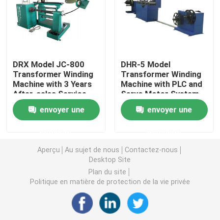
four à séchage à transformateur
Machine de coulée à la résine sous vide
DRX Model JC-800
DHR-5 Model
Transformer Winding
Transformer Winding
Machine with 3 Years
Machine with PLC and
Dispositif d'injection de mélange sous vide
After-sales Service
Servo Motor System
and Outer Diameter <
for 50KVA-630KVA
envoyer une
envoyer une
600mm
Amorphous Triangular
fourneau de recuit sous vide
Core
demande
demande
Coulée sous vide
Aperçu
Au sujet de nous
Contactez-nous
Desktop Site
Plan du site
Le noyau de la plaie du transformateur
Politique en matière de protection de la vie privée
Le CRGO et le CRNGO