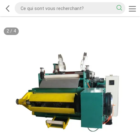
2
/
4