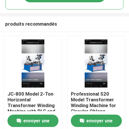
produits recommandés
Aperçu
JC-800 Model 2-Ton
Professional S20
Horizontal
Model Transformer
Transformer Winding
Winding Machine for
Produits
Machine with PLC and
Circular Oblong
Servo Motor System
Elliptical Rectangular
envoyer une
envoyer une
and Double Head
Coils with Iron Core
A propos de nous
Electric Magnetic