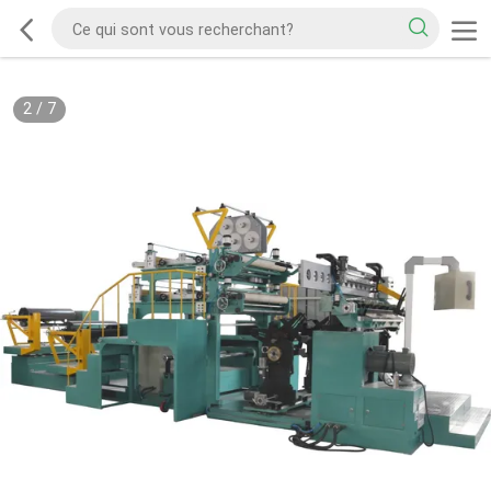
2
/
7