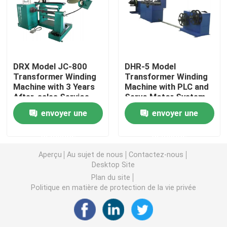
four à séchage à transformateur
Machine de coulée à la résine sous vide
DRX Model JC-800
DHR-5 Model
Transformer Winding
Transformer Winding
Machine with 3 Years
Machine with PLC and
Dispositif d'injection de mélange sous vide
After-sales Service
Servo Motor System
and Outer Diameter <
for 50KVA-630KVA
envoyer une
envoyer une
600mm
Amorphous Triangular
fourneau de recuit sous vide
Core
demande
demande
Coulée sous vide
Aperçu
Au sujet de nous
Contactez-nous
Desktop Site
Plan du site
Le noyau de la plaie du transformateur
Politique en matière de protection de la vie privée
Le CRGO et le CRNGO