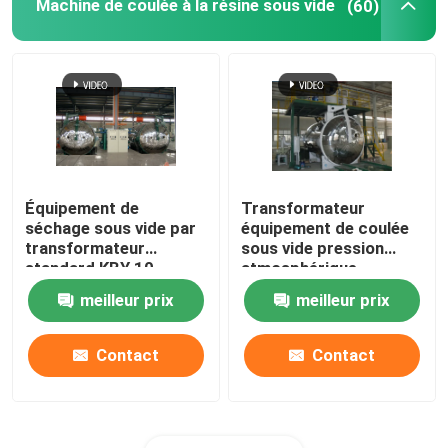
Machine de coulée à la résine sous vide
(60)
Fil de cuivre du transformateur
Machine à résine époxy
Équipement de
Transformateur
séchage sous vide par
équipement de coulée
transformateur
sous vide pression
standard KBY 10
atmosphérique
110KV 100000K 110-
isolation électrique
meilleur prix
meilleur prix
500KV
Contact
Contact