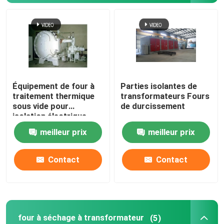
four à séchage à transformateur
Machine de coulée à la résine sous vide
Équipement de four à
Parties isolantes de
Dispositif d'injection de mélange sous vide
traitement thermique
transformateurs Fours
sous vide pour
de durcissement
isolation électrique
fourneau de recuit sous vide
meilleur prix
meilleur prix
Coulée sous vide
Contact
Contact
Le noyau de la plaie du transformateur
Le CRGO et le CRNGO
four à séchage à transformateur
(5)