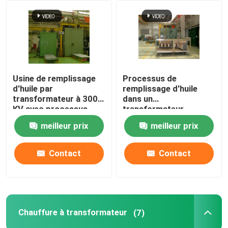
Visite d'usine
Contrôle de la qualité
Usine de remplissage
Processus de
d'huile par
remplissage d'huile
Contact
transformateur à 300
dans un
KV avec processus
transformateur
sous vide
amorphe Épreuve
meilleur prix
meilleur prix
Demande de soumission
électrique préliminaire
Séchage sous vide
Contact
Contact
éolienne de transformateur
installation de fabrication d'huile de transformateur
Chauffure à transformateur
(7)
Chauffure à transformateur