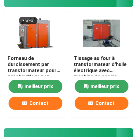
Noyau empilé
Uni Core
Noyau toroïdal
Forneau de
Tissage au four à
durcissement par
transformateur d'huile
transformateur pour
électrique avec
Noyau amorphe
préchauffage par
machine de coulée
résine époxy
sous vide APG
meilleur prix
meilleur prix
Foil d'aluminium transformateur
Contact
Contact
Foil de cuivre pour transformateur
Fil d'aluminium destiné à l'enroulement des transform