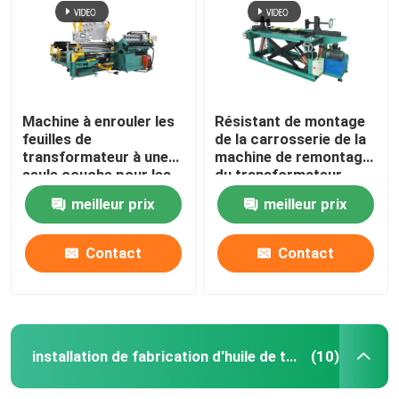
Machine à enrouler les
Résistant de montage
feuilles de
de la carrosserie de la
transformateur à une
machine de remontage
seule couche pour les
du transformateur
isolants de 10 à 11
automatique en alliage
meilleur prix
meilleur prix
volts
amorphe
Contact
Contact
Aperçu
Produits
installation de fabrication d'huile de transformateur
(10)
A propos de nous