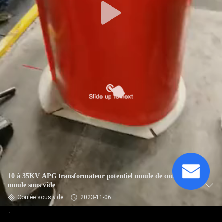
10 à 35KV APG transformateur potentiel moule de coulée
moule sous vide
Coulée sous vide
2023-11-06