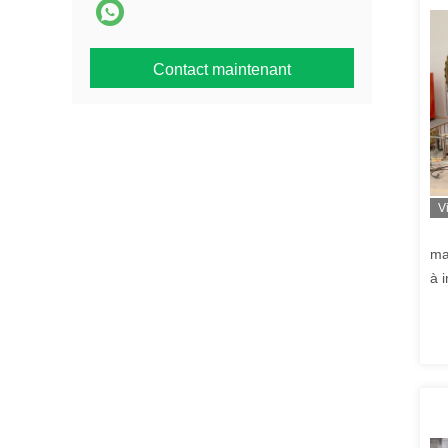
Contact maintenant
V
ma
à 
tr