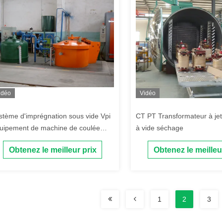
idéo
Vidéo
stème d'imprégnation sous vide Vpi
CT PT Transformateur à jet
uipement de machine de coulée
à vide séchage
us vide de résine
Obtenez le meilleur prix
Obtenez le meilleu
1
2
3