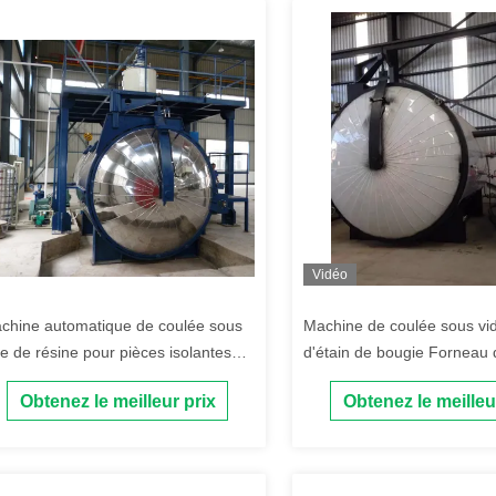
Vidéo
chine automatique de coulée sous
Machine de coulée sous vid
de de résine pour pièces isolantes
d'étain de bougie Forneau
ectriques en résine époxy
pour transformateur de pu
Obtenez le meilleur prix
Obtenez le meilleu