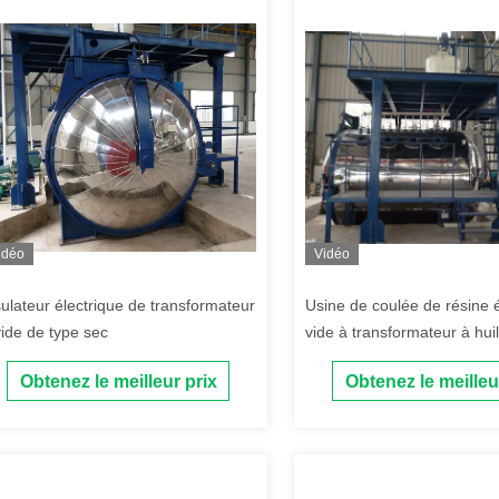
idéo
Vidéo
sulateur électrique de transformateur
Usine de coulée de résine
vide de type sec
vide à transformateur à hui
sécheuse sous vide
Obtenez le meilleur prix
Obtenez le meilleu