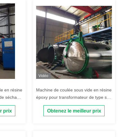
Vidéo
e en résine
Machine de coulée sous vide en résine
 de séchage
époxy pour transformateur de type sec
issance
du processus de coulée
r prix
Obtenez le meilleur prix