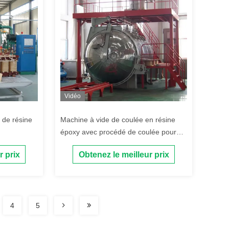
Vidéo
 de résine
Machine à vide de coulée en résine
époxy avec procédé de coulée pour
transformateur à sec
r prix
Obtenez le meilleur prix
4
5