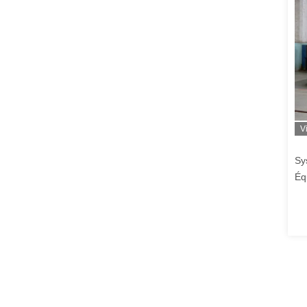
V
Sy
Éq
so