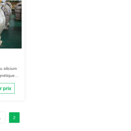
 silicium
gnétique
r prix
1
2