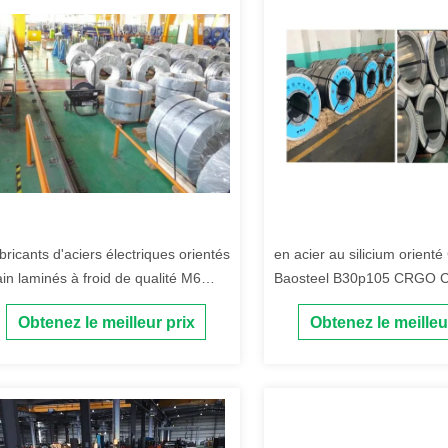
bricants d'aciers électriques orientés
en acier au silicium orienté 
ain laminés à froid de qualité M6
Baosteel B30p105 CRGO
ur transformateur robot
Obtenez le meilleur prix
Obtenez le meilleu