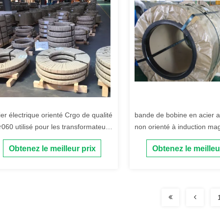
ier électrique orienté Crgo de qualité
bande de bobine en acier au
r060 utilisé pour les transformateurs
non orienté à induction ma
HV
élevée
Obtenez le meilleur prix
Obtenez le meilleu