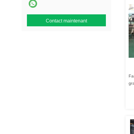
Contact maintenant
Fa
gr
po