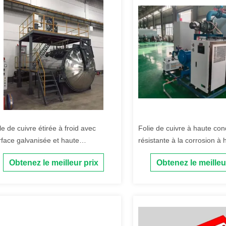
le de cuivre étirée à froid avec
Folie de cuivre à haute con
rface galvanisée et haute
résistante à la corrosion à 
nductivité pour applications de
fréquence pour transformat
Obtenez le meilleur prix
Obtenez le meilleu
ansformateurs
applications électroniques