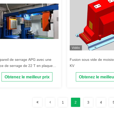
Vidéo
pareil de serrage APG avec une
Fusion sous vide de moisis
rce de serrage de 22 T en plaque
KV
00X1000 mm et une puissance de
Obtenez le meilleur prix
Obtenez le meilleu
auffage de 36 kW pour le traitement
 la résine époxy
1
2
3
4