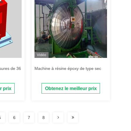
Vidéo
sures de 36
Machine à résine époxy de type sec
r prix
Obtenez le meilleur prix
5
6
7
8