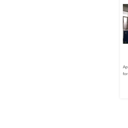
Ap
fo
10
ch
de