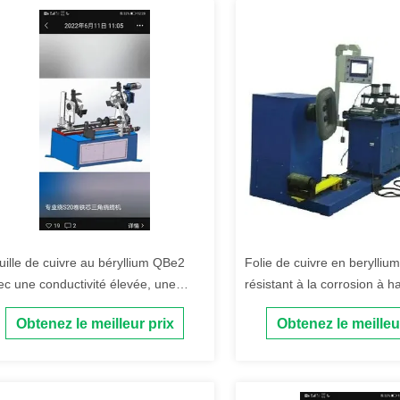
uille de cuivre au béryllium QBe2
Folie de cuivre en berylliu
ec une conductivité élevée, une
résistant à la corrosion à h
nne résistance à l'usure et à la
résistance avec surface éle
Obtenez le meilleur prix
Obtenez le meilleu
rrosion pour les transformateurs
pour transformateurs