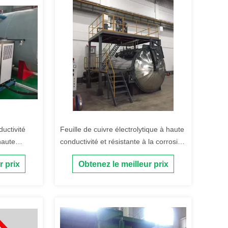
ductivité
Feuille de cuivre électrolytique à haute
haute
conductivité et résistante à la corrosion
eurs et
pour transformateurs secs
r prix
Obtenez le meilleur prix