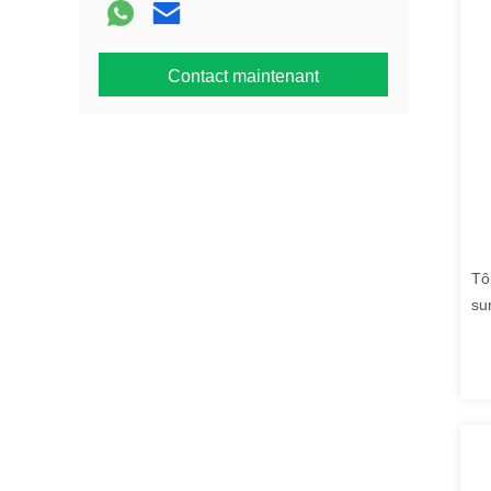
Contact maintenant
Tô
su
co
tr