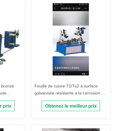
m bronze
Feuille de cuivre T2/Tu2 à surface
aute
galvanisée résistante à la corrosion et
ctroplatée
à haute conductivité pour
r prix
Obtenez le meilleur prix
transformateurs