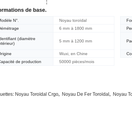
ormations de base.
Modèle N°.
Noyau toroïdal
Fo
Démétrage
6 mm à 1800 mm
Pe
dentifiant (diamètre
5 mm à 1200 mm
Pa
ntérieur)
rigine
Wuxi, en Chine
Co
apacité de production
50000 pièces/mois
quettes:
Noyau Toroïdal Crgo
,
Noyau De Fer Toroïdal
,
Noyau To