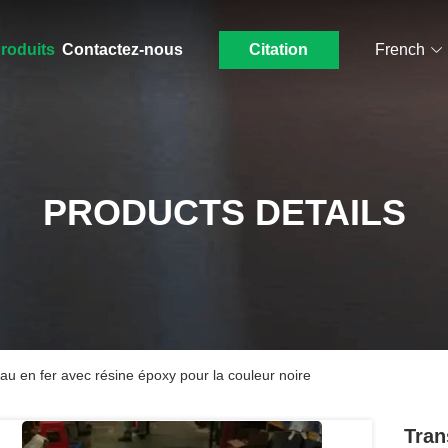
roduits
Contactez-nous
Citation
French
PRODUCTS DETAILS
u en fer avec résine époxy pour la couleur noire
Tran