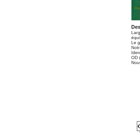
Des
Larg
équi
Le g
Notr
Iden
OD (
Nous