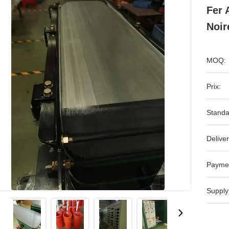
Fer 
Noir
MOQ:
Prix:
Standa
Deliver
Payme
Supply