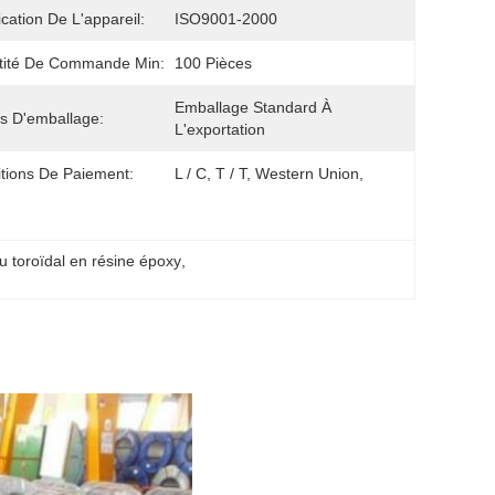
ication De L'appareil:
ISO9001-2000
tité De Commande Min:
100 Pièces
Emballage Standard À 
ls D'emballage:
L'exportation
tions De Paiement:
L / C, T / T, Western Union,
u toroïdal en résine époxy
, 