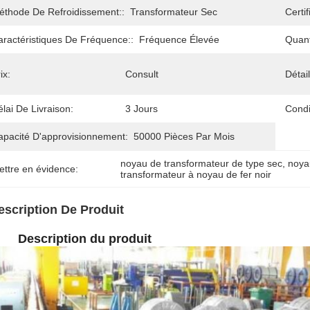
éthode De Refroidissement::
Transformateur Sec
Certif
aractéristiques De Fréquence::
Fréquence Élevée
Quan
ix:
Consult
Détai
lai De Livraison:
3 Jours
Condi
apacité D'approvisionnement:
50000 Pièces Par Mois
noyau de transformateur de type sec
, 
noya
ettre en évidence:
transformateur à noyau de fer noir
escription De Produit
Description du produit