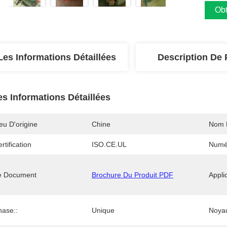
Obt
Les Informations Détaillées
Description De 
es Informations Détaillées
eu D'origine
Chine
Nom 
rtification
ISO.CE.UL
Numé
e Document
Brochure Du Produit PDF
Applic
hase::
Unique
Noyau