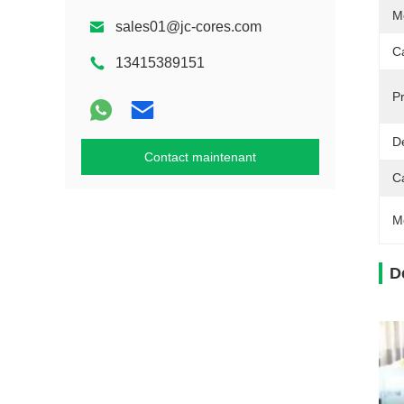
M
sales01@jc-cores.com
C
13415389151
Pr
Dé
Contact maintenant
C
M
D